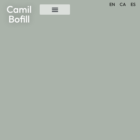
EN
CA
ES
Camil
Bofill